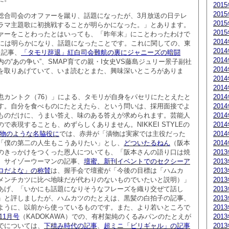
201
201
総合司会のオファーを蹴り、話題になったが、3月放送の日テレ
201
ラマ主題歌に初挑戦することが明らかになった。」とあります。
201
ァーをことわったとはいっても、「昨年末」にことわったわけで
201
旬には明らかになり、話題になったことです。これに関しての、東
201
た記事、
「タモリ辞退」紅白司会難航の裏にジャニーズの暗闘
201
の“あの争い”、SMAP育ての親・I女史VS藤島ジュリー景子副社
201
を取りあげていて、いま読むとまた、興味深いところがありま
201
201
也カントク（76）」による、タモリが自身をパセリにたとえたと
201
す。自分を食べものにたとえたら、という問いは、採用面接でよ
201
ものだけに、うまい答え、味のある答えが求められます。芸能人
201
で表現することも、めずらしくありません。NIKKEI STYLEの
201
け物のような名脇役に
では、赤井が「漬物は実家では主役だった
201
「僕の第二の人生もこうありたい」とし、
どついたるねん
（阪本
201
のきっかけをつくった恩人についても、「阪本さんの語り口は焼
201
。サイゾーウーマンの記事、
壇蜜、新刊イベントでのセクシーア
201
ロだよな」の称賛
は、握手会で壇蜜が「今後の目標は「ハムカ
201
メンチカツに比べ地味だが代わりのないものでいたいと説明）」
201
あげ、「いかにも話題になりそうなフレーズを織り交ぜて話し
201
」と評しましたが、ハムカツのたとえは、黒髪の白拍子の記事、
201
ように、以前から使っているものです。また、より若いところで
201
年11月号
（KADOKAWA）での、有村架純のくるみパンのたとえが
201
でについては、
下積み時代の記事
、
超ミニ「ビリギャル」の記事
201