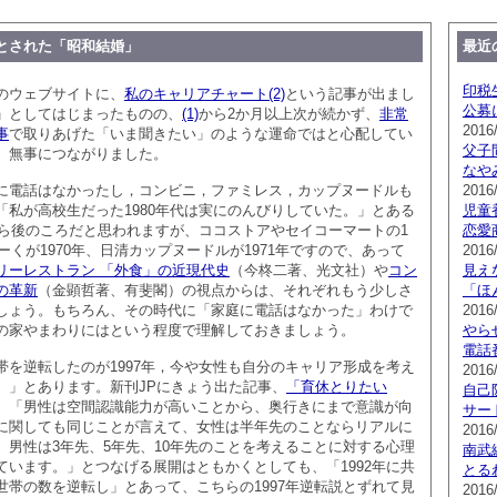
とされた「昭和結婚」
最近
印税
のウェブサイトに、
私のキャリアチャート(2)
という記事が出まし
公募
」としてはじまったものの、
(1)
から2か月以上次が続かず、
非常
2016
事
で取りあげた「いま聞きたい」のような運命ではと心配してい
父子
、無事につながりました。
なや
に電話はなかったし，コンビニ，ファミレス，カップヌードルも
2016/
「私が高校生だった1980年代は実にのんびりしていた。」とある
児童
から後のころだと思われますが、ココストアやセイコーマートの1
恋愛
らーくが1970年、日清カップヌードルが1971年ですので、あって
2016
リーレストラン 「外食」の近現代史
（今柊二著、光文社）や
コン
見え
の革新
（金顕哲著、有斐閣）の視点からは、それぞれもう少しさ
「ほ
しょう。もちろん、その時代に「家庭に電話はなかった」わけで
2016
の家やまわりにはという程度で理解しておきましょう。
やら
電話
帯を逆転したのが1997年，今や女性も自分のキャリア形成を考え
2016
。」とあります。新刊JPにきょう出た記事、
「育休とりたい
自己
、「男性は空間認識能力が高いことから、奥行きにまで意識が向
サー
に関しても同じことが言えて、女性は半年先のことならリアルに
2016
、男性は3年先、5年先、10年先のことを考えることに対する心理
南武
ています。」とつなげる展開はともかくとしても、「1992年に共
とる
世帯の数を逆転し」とあって、こちらの1997年逆転説とずれて見
2016