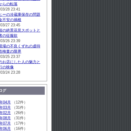
からの転落
/03/28 23:41
ヒーの冷蔵庫保存の問題
金不安の禍根
/03/27 23:45
桜の絶景花見スポットと
者の征服欲
/03/26 23:39
現場の不良くずれの虐待
性検査の限界
/03/25 23:37
のお店にした人の魅力と
行の映像
/03/24 23:28
ログ
6年04月
（12件）
6年03月
（31件）
6年02月
（26件）
5年08月
（31件）
5年07月
（17件）
5年06月
（16件）