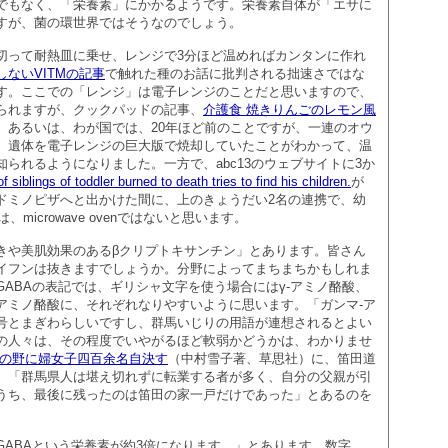
でもなく、「栄養素」にかかるようです。栄養素自体が「エサに
すが、菌の環世界ではそうなのでしょう。
切って耐熱皿に乗せ、レンジで3分ほど温めればカンタンに作れ
ないVITMの記事
で触れた種のお話に批判される拙速さではな
す。ここでの「レンジ」は電子レンジのことだと思いますので、
られますが、クックパッドの記事、
介護食 焼きりんごのレモン風
。あるいは、わが国では、20年ほど前のことですが、一連のオウ
、遺体を電子レンジの巨大版で焼却していたことがわかって、温
られるようになりました。一方で、abc13のウェブサイトに3か
f siblings of toddler burned to death tries to find his children.
が
ドミノピザへと出かけた間に、上のきょうだい2名の連携で、幼
、microwave ovenではないと思います。
きや美肌効果のあるβクリプトキサンチン」とあります。皆さん
イフンは抜きますでしょうか。分野によってまちまちかもしれま
ABAの表記では、ギリシャ文字を使う場合にはγ-アミノ酪酸、
アミノ酪酸に、それぞれなりやすいように思います。「ガンマ-ア
号とまぎわらしいですし、群馬いじりの用語が連想されるとよい
の人々は、その程度でいやがるほど軟弱かどうかは、わかりませ
州の野に婦女子四百余名自決す
（中村雪子著、草思社）に、笛田道
、「群馬県人は堪え切れずに転業する者が多く、自分の父親が引
うち、最後に残ったのは笛田の家一戸だけであった」とあるのを
GABAという栄養素が約3倍になります。」とあります。数字