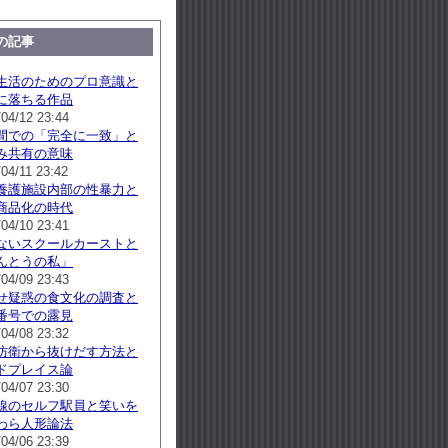
の記事
生活のためのプロ意識と
に落ちる作品
/04/12 23:44
間での「完全に一致」と
み共有の意味
04/11 23:42
養護施設内部の性暴力と
商品化の時代
/04/10 23:41
ないスクールカーストと
んとうの私」
/04/09 23:43
せ疑惑の食文化の調査と
番号での露見
/04/08 23:32
防衛から抜けだす方法と
ドプレイス論
/04/07 23:30
線のセルフ駅員と笑いを
わら人形論法
/04/06 23:39