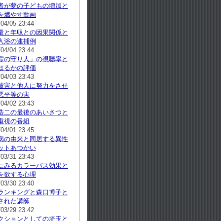
者が夢の子どもの増加と
を燃やす動画
/04/05 23:44
量と年収との因果関係と
入浴の逮捕例
/04/04 23:44
霊の守り人」の視聴率と
はるかの評価
/04/03 23:43
被害と他人に努力をさせ
悪平等の害
/04/02 23:43
浩二の最後のあいさつと
重視の番組
/04/01 23:45
病の由来と同居する異性
ットあつかい
/03/31 23:43
にみるカラーバス効果と
を欲する心理
/03/30 23:40
ランキングと森口博子と
された講師
/03/29 23:42
クションとしての埼玉と