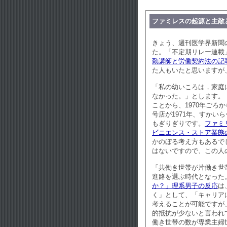
ファミレスの起源と主敵
きょう、週刊医学界新聞
た。「不定期リレー連載
勤講師と労働契約法の記
た人もいたと思いますが
「私の幼いころは，家庭
なかった。」とします。
ことから、1970年ごろ
号店が1971年、すかい
もぎりぎりです。
ファミ
ビニエンス・ストア業態
かのぼる考え方もあるで
はないですので、この人
「共働き世帯が片働き世
進路を選ぶ時代となった
か？」理系男子の反応
は
く」として、「キャリア
考えることが可能ですが
的抵抗が少ないと言われ
働き世帯の数が専業主婦