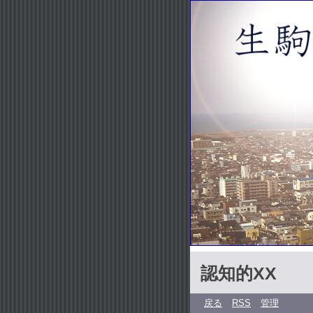
認知的XX
戻る
RSS
管理