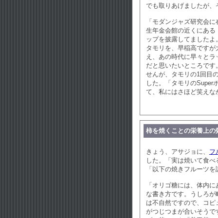
でも取りあげましたが、
「モダンジャズ研究会に
生年金会館の近くにある
ップを披露してましたよ
タモリを、早稲高ですが
え、あの時代に早々とラ
だと思いたいところです
せんが、タモリの1回目
した。「タモリのSupe
て、私にはさほど笑えな
柿を焼くことの栄養上の
きょう、アサジョに、
フ
した。「実は焼いて食べ
「以下の焼きフルーツを
「オリゴ糖には、体内に
な書き方です。うしろが
は不自然ですので、コピ
がつじつまが合いそうで