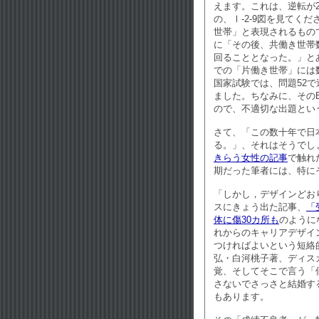
えます。これは、逆転が
の、Ⅰ-2-9図を見てく
世帯」と表現されるもの
に「その後、共働き世帯
回ることとなった。」と
での「片働き世帯」には
国家試験では、問題52
ました。ちなみに、その
ので、不適切な出題とい
さて、「この数十年で日
る。」、それはそうでし
きらう女性の記事
で触れ
期だった筆者には、特に
「しかし，デザインどお
スにきょう出た記事、
「
体に傷30カ所も
のように
れからのキャリアデザイ
つければよいという短絡
弘・白河桃子著、ディス
覚、そしてそこで言う「
さないでさっさと結婚す
もあります。