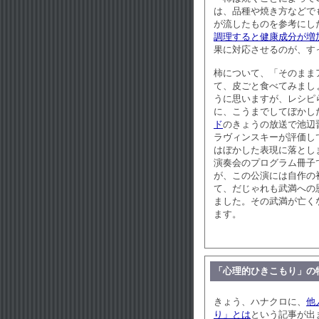
は、品種や焼き方などで
が流したものを参考にし
調理すると健康成分が増
果に対応させるのが、す
柿について、「そのまま
て、皮ごと食べてみまし
うに思いますが、レシピ
に、こうまでしてぼかした
ド
のきょうの放送で池辺
ラヴィンスキーが評価し
はぼかした表現に落とし
演奏会のプログラム冊子
が、この公演には自作の
て、だじゃれも武満への
ました。その武満が亡く
ます。
「心理的ひきこもり」の
きょう、ハナクロに、
他
り」とは
という記事が出