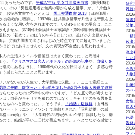
2回あったためです。
平成27年版 男女共同参画白書
（勝美印刷）
研究
ださい。その「男性雇用者と無業の妻から成る世帯」が、「片働き
乳首
で、お役所文書でもたとえば、
国土交通白書 2013
（日経印刷）
2016
数は継続的に増加し、1997年には共働き世帯が片働き世帯数を上
読書
あるような用い方をされますので、いわゆるヒモの場合は、ここ
父娘
数えません。第18回社会福祉士国家試験・第8回精神保健福祉士
2016
で逆転の「初めて」のほうの年をDとしての、並びかえ出題があり
「精
Bは、労働力調査で出されはじめた時点ですでに超えていました
綾瀬
うほどではありませんが、文の表現が不自然にも思われます。
2016
流出
本人の生活スタイルや価値観は大きく変わった，と痛感す
ない
ょう。
「クリスマスは恋人とホテル」の起源の記事
や、
自撮りを
2016
た指摘にあるように、1980年代の文化的転回は大きく、多感な時
石坂
そう感じられたことと思います。
人物
2016
りいかないのが人生で，大学受験に失敗。」、ここで産経ニュー
川崎
受験に失敗、腹立った」小5弟を刺した高3男子を殺人未遂で逮捕
のペ
ならなかったのは不幸中の幸いですが、「どん底で私が考えたそ
2016
ンは，自分がキャリアを積むのではなく，キャリアのある男を見
女性
的なものへと変わった。」そうです。
「婚活」症候群
（山田昌
原因
カバー・トゥエンティワン）で主敵とされた「昭和結婚」の感
2016
価格.com婚」や、「大学時代の彼氏がいい企業に就職したら、離
死語
るので、結婚が早い二〇代が目立ちます。」へとつながる感覚で
告発
2016
フィ