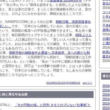
転進しては学びつづけて、いまでは
看護展望 2015年5月号
（メヂ
首位
が「"自ら学んでいく"環境を提供する」と表現したような活動を
2016
ると、昔とは逆の立場で、まったく逆の価値観を得たいま、昔の
コー
いたら、どのようにかかわるのか、興味があるところです。
と年
2016
、SANSPO.COMにきょう出た記事、
朝鮮日報、清原容疑者出
千本
貧しい」
です。「日本だから静観しているが、逆の立場だった
身障
という、韓国紙の報道への不快感は理解できますし、私も先々週
2016
ころで、毎日新聞のウェブサイトにきょう出た記事、
68年ぶり人
介護
るように、人口減は目だつものの、「貧しい人々が集まって暮ら
と適
んでした。おおさか維新の会としての威信、そして自分の選挙区
2016
こともあるのでしょう。一方で、半島の反対のほうについてです
肉系
た記事、
朝鮮学校の補助金中止通達へ 日本政府、北への新たな制
森且
主党の長尾敬が、「公安調査庁から初めて、『朝鮮総連には工作
2016
約7万人いる』という報告」「私が『その中に朝鮮人学校の関係
』と質問すると、同庁は『その理解で結構です』とはっきり認め
れこそ、「日本だから静観している」問題で、もしあちらの体制
慈悲どころではなかったことでしょう。
過去
2016年02月22日(月)23時31分
はたらく
201
201
た例と厚生年金会館
201
201
201
ITALに、
「今が円熟の域」と評判 タモリのブレない“仕事術”と
201
た。