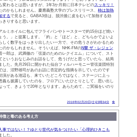
も変わるとは思いますが、1年3か月前に日本テレビの
スッキリ！
たのかもしれません。慶應義塾大学のプレスリリース、
柿は加熱
加する
で見ると、GABA3倍は、脱渋後に皮をむいて加熱する効
っきりすると思います。
アルミホイルに包んでフライパンやトースターで約15分ほど焼い
ょう。」と提案します。「約」と「ほど」と、どちらかでよいよ
らしく数字をはっきり出したい一方で、その危うさがわかるため
のかもしれません。そういえば、NHK-FMの
N響 ザ・レジェン
晋一郎は、武満徹の「弦楽のためのレクイエム」について、スト
てというおなじみのお話をして、危うげだと思っていたら、結局
ました。先月29日に開かれた仙台フィルハーモニー管弦楽団特別
では、沼野雄司があのお話に否定的な指摘を示していたのです
初演がある池辺も、来ていたどころではなく、ステージに上っ
恩義も披露していたのを、フロアにいたひとりとして、思い出し
なって、きょうで20年となります。あらためて、ご冥福をいのり
2016年02月20日(土)23時34分
食
特徴と毒のある考え方
人事ではない！？ゆとり世代が気をつけたい「心理的ひきこも
ました。