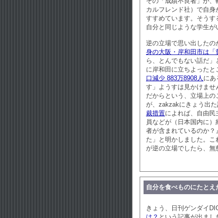
その「成績不良者」が、
カルフレンド社）で自身
すすめています。そうす
自分と同じような学生が
逆の立場で思い出したのが
身の大阪・岸和田市は「
ら、とんでもない話だ」
に岸和田に立ちよったと
口減少 883万8908人
にあ
す」ようすは見かけませ
だからという、立場上の
が、zakzakにきょう出
裁措置
によれば、自由民
員などが（日本国内に）
者が含まれているのか？
た」と明かしました。こ
が逆の立場でしたら、無
自分を食べものにたとえ
きょう、日刊ゲンダイDIG
は？
という記事が出まし