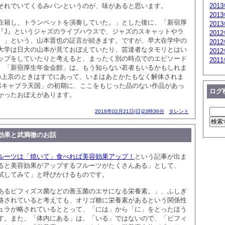
それでいてくるみパンというのが、味があると思います。
201
201
在籍し、トランペットを演奏していた。」とした後に、「新宿厚
201
『J』というジャズのライブハウスで、ジャズのスキャットやラ
201
。」という、山本晋也の証言が続きます。ですが、早大在学中の
201
大学は日大の山本が見ておぼえていたり、芸達者なタモリとはい
201
ップをしていたりと考えると、まったく別の時点でのエピソード
201
。「新宿厚生年金会館」は、もう知らない若者もいるかもしれま
の上京のときはすでにあって、いまはあとかたもなく解体されま
rボキャブラ天国」の初期に、ここをもじった品のない作品があっ
ログ
かったおぼえがあります。
2016年02月21日(日)23時36分
タレント
効果と武満徹のお話
ルーツは「焼いて」食べれば美容効果アップ！
という記事が出ま
ると美容効果がアップするフルーツがたくさんある」として、
試してみて」と呼びかけるものです。
あるビフィズス菌などの善玉菌のエサになる栄養素。」、ふしぎ
略されていると考えても、オリゴ糖に栄養素があるという関係性
ュラが略されているととって、「には」から「に」をとったほう
す。また、「体内にある」は、「いる」ではないので、「ビフィ