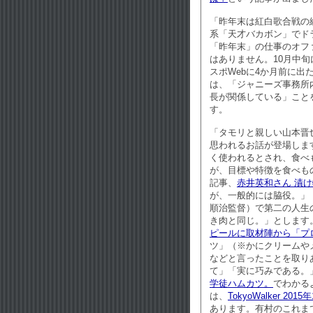
「昨年末は紅白歌合戦の
系「天才バカボン」でド
「昨年末」の仕事のオフ
はありません。10月中
スポWebに4か月前に出
は、「ジャニーズ事務所内
長が関係している」こと
す。
「タモリと親しい山本晋
思われるお話が登場しま
く使われるとされ、食べ
が、目標や特徴を食べもの
記事、
赤井英和さん 漬
が、一般的には脇役。」
順治監督）で第二の人生
き肉と同じ。」とします
ピールに取材陣から「プ
ツ」（※かにクリームや
などと言ったことを取り
て」「実に巧みである。
学徒ハムカツ。
でわかる
は、
TokyoWalker 2015
あります。有村のこれま