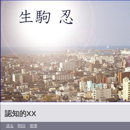
認知的XX
戻る
RSS
管理