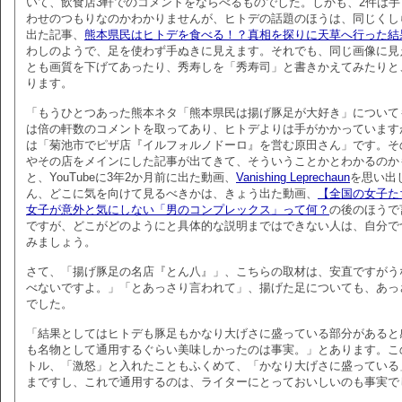
いて、飲食店3軒でのコメントをならべるものでした。しかも、2件は
わせのつもりなのかわかりませんが、ヒトデの話題のほうは、同じくし
出た記事、
熊本県民はヒトデを食べる！？真相を探りに天草へ行った結
わしのようで、足を使わず手ぬきに見えます。それでも、同じ画像に見
とも画質を下げてあったり、秀寿しを「秀寿司」と書きかえてみたりと
ります。
「もうひとつあった熊本ネタ「熊本県民は揚げ豚足が大好き」について
は倍の軒数のコメントを取ってあり、ヒトデよりは手がかかっています
は「菊池市でピザ店『イルフォルノドーロ』を営む原田さん」です。そ
やその店をメインにした記事が出てきて、そういうことかとわかるのか
と、YouTubeに3年2か月前に出た動画、
Vanishing Leprechaun
を思い出
ん、どこに気を向けて見るべきかは、きょう出た動画、
【全国の女子た
女子が意外と気にしない「男のコンプレックス」って何？
の後のほうで
ですが、どこがどのようにと具体的な説明まではできない人は、自分で
みましょう。
さて、「揚げ豚足の名店『とん八』」、こちらの取材は、安直ですがう
べないですよ。」「とあっさり言われて」、揚げた足についても、あっ
でした。
「結果としてはヒトデも豚足もかなり大げさに盛っている部分があると
も名物として通用するぐらい美味しかったのは事実。」とあります。こ
トル、「激怒」と入れたこともふくめて、「かなり大げさに盛っている
まですし、これで通用するのは、ライターにとっておいしいのも事実で