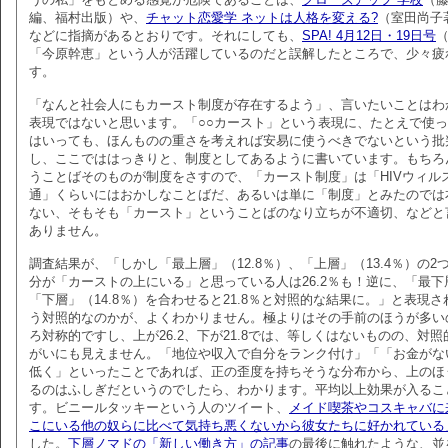
編、福村出版）や、
チャット恋愛学 ネットは人格を変える?
（室田尚子
などに指摘があるとおりです。それにしても、
SPA! 4月12日・19日号
「今原幹恵」という人が活躍しているのだと誤解したところで、少々疲
す。
「なんと社会人にもカースト制度が存在するよう」、言いたいことはわ
表現ではないと思います。「○○カースト」という表現に、たとえで使
はいっても、ほんものの重さを考えれば安易に使うべきでないという批
し、ここでははっきりと、制度としてあるように書いています。もちろ
うことばそのものが制度をさすので、「カースト制度」は「HIVウィル
通」くらいにはおかしなことばだ、あるいは単に「制度」とみたのでは
ない、そもそも「カースト」ということばのなり立ちが不適切、などと
ありません。
調査結果が、「しかし「最上層」（12.8％）、「上層」（13.4％）の2
分が「カーストの上にいる」と思っている人は26.2％も！逆に、「最下層
「下層」（14.8％）を合わせると21.8％と対照的な結果に。」と表現
う対照的なのかが、よくわかりません。極よりはその手前のほうが多い
ろ対称的ですし、上が26.2、下が21.8では、等しくはないものの、対
がいにも見えません。「地位や収入で自分をランク付け」「「お金がな
低く」といったことであれば、正の歪度を持ちそうな分布から、上のほ
るのはふしぎだというのでしたら、わかります。平均以上効果が入るこ
す。ビニールタッキーという人のツイート、
メイド喫茶やコスキャバに
こにいる他の奴らに比べて気持ち悪くないから彼女たちに好かれている
した。
下層ノマドの「新しい働き方」の記事
の最後に触れたような、並