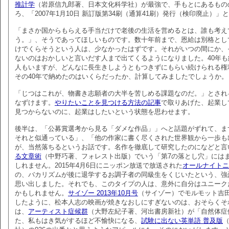
推計学
（岩原信九郎著、日本文化科学社）が最強で、手もとにあるもの
ろ、「2007年1月10日 新訂版第34刷（通算41刷）発行（検印廃止）」
「まさか国からもらえる手当だけで老後の生活を営めるとは、誰も考え
う。」、そうであってほしいものです。数十年前まで、恩給は別格とし
けでくらそうという人は、少なかったはずです。それがいつの間にか、
ないのはおかしいと言いだす人まで出てくるようになりました。40年
人もいますが、どんなに長生きしようともつきずにもらい続けられる権
その40年で納めたのはいくらだったか、計算してみましたでしょうか。
「じつはこれが、物書き志願者の大半を苦しめる課題なのだ。」とされ
なずけます。
やりたいことを見つける方法の記事
で取りあげた、起業し
見つからないのに、起業はしたいという状態を思わせます。
後半は、「公募賞選考から見る「ダメな作品」」へと話題がずれて、ま
それと似通っている」、「他の作家に書く尽くされた世界観から一歩も
が、当然落ちるというお話です。名作を徹底して研究したのになどと言
る文章術
（中野巧著、フォレスト出版）でいう「第7の落とし穴」には
しれません。2015年4月6日にニッポン放送で放送された
オールナイトニ
の、バカリズムが後に退学するお調子者の同級生をくじいたという、強
思い出しました。それでも、このタイプの人は、意外に自分はユニーク
かもしれません。
サイゾー 2013年10月号
（サイゾー）でモルモット吉
したように、松本人志の映画が焼きなおしにすぎないのは、おそらくそ
は、
アーティスト症候群
（大野左紀子著、河出書房新社）が「自然体症
た、私もはき気がするほど不愉快になる、
試験に出ない英単語 普及版