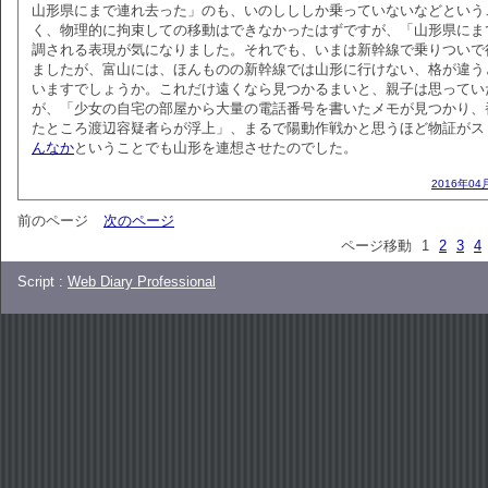
山形県にまで連れ去った」のも、いのしししか乗っていないなどという
く、物理的に拘束しての移動はできなかったはずですが、「山形県にま
調される表現が気になりました。それでも、いまは新幹線で乗りついで
ましたが、富山には、ほんものの新幹線では山形に行けない、格が違う
いますでしょうか。これだけ遠くなら見つかるまいと、親子は思ってい
が、「少女の自宅の部屋から大量の電話番号を書いたメモが見つかり、
たところ渡辺容疑者らが浮上」、まるで陽動作戦かと思うほど物証がス
んなか
ということでも山形を連想させたのでした。
2016年04
前のページ
次のページ
ページ移動
1
2
3
4
Script :
Web Diary Professional