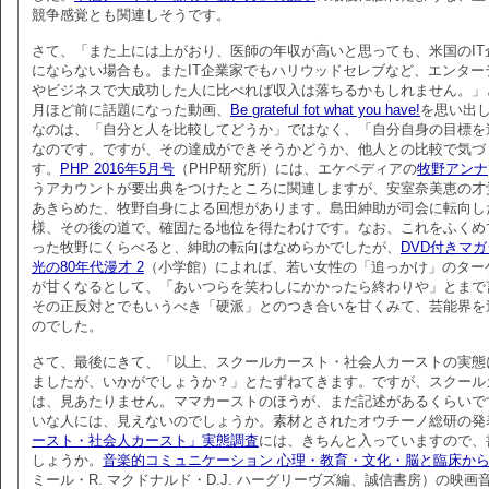
競争感覚とも関連しそうです。
さて、「また上には上がおり、医師の年収が高いと思っても、米国のIT
にならない場合も。またIT企業家でもハリウッドセレブなど、エンター
やビジネスで大成功した人に比べれば収入は落ちるかもしれません。」
月ほど前に話題になった動画、
Be grateful fot what you have!
を思い出
なのは、「自分と人を比較してどうか」ではなく、「自分自身の目標を
なのです。ですが、その達成ができそうかどうか、他人との比較で気づ
す。
PHP 2016年5月号
（PHP研究所）には、エケペディアの
牧野アンナ
うアカウントが要出典をつけたところに関連しますが、安室奈美恵の才
あきらめた、牧野自身による回想があります。島田紳助が司会に転向し
様、その後の道で、確固たる地位を得たわけです。なお、これをふくめ
った牧野にくらべると、紳助の転向はなめらかでしたが、
DVD付きマ
光の80年代漫才 2
（小学館）によれば、若い女性の「追っかけ」のター
が甘くなるとして、「あいつらを笑わしにかかったら終わりや」とまで
その正反対とでもいうべき「硬派」とのつき合いを甘くみて、芸能界を
のでした。
さて、最後にきて、「以上、スクールカースト・社会人カーストの実態
ましたが、いかがでしょうか？」とたずねてきます。ですが、スクール
は、見あたりません。ママカーストのほうが、まだ記述があるくらいで
いな人には、見えないのでしょうか。素材とされたオウチーノ総研の発
ースト・社会人カースト」実態調査
には、きちんと入っていますので、
しょうか。
音楽的コミュニケーション 心理・教育・文化・脳と臨床か
ミール・R. マクドナルド・D.J. ハーグリーヴズ編、誠信書房）の映