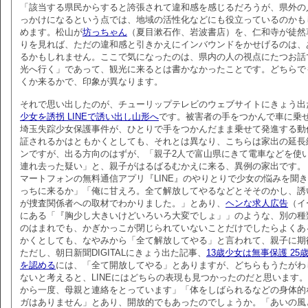
「該当する県民からすると誇張されて違和感を感じるだろうが、県外の
っかけになるという点では、地域の活性化などにも役立っているのかも
めます。松山が
坊っちゃん
（夏目漱石作、岩波書店）を、仁和寺が徒然
りを見れば、ただの違和感と引きかえにインバウンドをかせげるのは、
るかもしれません。ここで気になったのは、県内の人の視点にたつお話
光へ行く」であって、観光に来るとは書かなかったことです。どちらで
くか来るかで、印象が異なります。
それで思い出したのが、チューリップテレビのウェブサイトにきょう出
少女を誘拐 LINEで誘い出し山形へ
です。被害者の手をつかんで車に乗
埼玉失踪少女保護事件が、ひとりで手をつかんだまま乗せて発進する動
証されるかはともかくとしても、それとは異なり、こちらは家出の延長
ンですが、出る方向のはずが、「親子2人で富山県にきて電車などを使
連れ去った疑い」と、親子がはるばるむかえに来る、異例の家出です。
マートフォンの無料通信アプリ『LINE』のやりとりで少女の悩みを聞
っちに来るか」「俺に甘えろ。全て解放してやるなどとそそのかし、誘
が捜査関係者への取材でわかりました。」とあり、
ヘンな求人広告
（イ
にある「『胸少し大きいけどいろいろ大変でしょ」」のような、別の種
のはまれでも、かぎかっこが閉じられていないことだけでしたらよくあ
かくとしても、なやみから「全て解放してやる」と言われて、親子に期
ただし、朝日新聞DIGITALにきょう出た記事、
13歳少女は無事保護 2
を認める
には、「全て開放してやる」とありますが、どちらもうたがわ
ないと考えると、LINEにはどちらの表現も見つかったのだと思います
から一度、母親と連絡をとっています」「体をしばられるなどの身体的
ガはありません」とあり、開放的でもあったのでしょうか。「あいの風