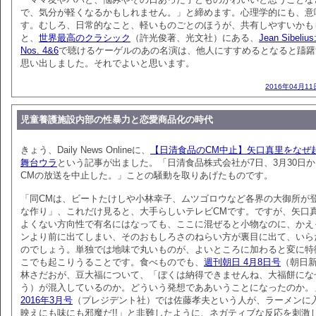
で、気分が軽くなるかもしれません。」と締めます。心理学的にも、意
す。むしろ、日常的なこと、軽いものごとのほうが、共有しやすいかも
と、
世界最高のクラシック
（許光俊著、光文社）にある、
Jean Sibeliu
Nos. 4&6
で聴けるケーゲルのあの名演は、他人にすすめるとなると躊躇
思い出しました。それでよいと思います。
2016年04月11
児童養護施設内部の性暴力と恋愛商品化の時代
きょう、Daily News Onlineに、
【日清食品のCM中止】矢口真里をなぜ
舞台ウラ
という記事が出ました。「日清食品株式会社が7日、3月30日
CMの放送を中止した。」ことの騒動を取りあげたものです。
「同CMは、ビートたけしや小林幸子、ムツゴロウなど各界の大御所が
な作り」、これだけ見ると、大手らしいテレビCMです。ですが、矢口
よくない方向性で有名にはなっても、ここに混ぜると小物なのに、かえ
ンより前に出てしまい、そのおもしろさのねらい方が裏目に出て、いら
のでしょう。単独では地味で丸いものが、よいところに加わると変に特
こでも起こりうることです。食べものでも、
週刊朝日 4月8日号
（朝日
林さだおが、豆大福について、「ぼくは納得できませんね、大福餅にな
う）が混入しているのか。どういう発想でああいうことになったのか。
2016年3月号
（プレジデント社）では佐藤孝夫という人が、ラーメンに
映えにも味にも邪魔だ!!」と非難したように、ネガティブな反応を刺激