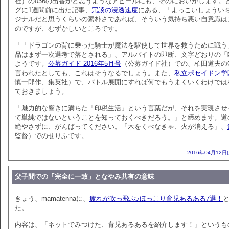
社）の036の出番かと思うようなアピールにも、そのにおいがします。
グに1週間前に出た記事、
冗談の浸透速度
にある、「よっこいしょうい
ジナルだと思うくらいの素朴さであれば、そういう気持ち悪い自意識は
のですが、むずかしいところです。
「「ドラゴンの背に乗った騎士が魔法を駆使して世界を救うために戦う
品はまず一次選考で落とされる」、アルバイトの即断、文字どおりの「
ようです。
公募ガイド 2016年5月号
（公募ガイド社）での、柏田道夫のQ
言われたとしても、これはそうなるでしょう。また、
私立ポセイドン学
慎一郎作、集英社）で、バトル展開にすれば何でもうまくいくわけでは
ておきましょう。
「魅力的な響きに満ちた「印税生活」という言葉だが、それを実現させ
て単純ではないということを知っておくべきだろう。」と締めます。道
絶やさずに、がんばってください。「木をくべなきゃ、火が消える」、
監督）でのせりふです。
2016年04月12日
父子間での「完全に一致」となやみ共有の意味
きょう、mamatennaに、
疲れが吹っ飛ぶ♪ほっこり育児あるある7選！
た。
内容は、「ネットでみつけた、育児あるあるを紹介します！」というも