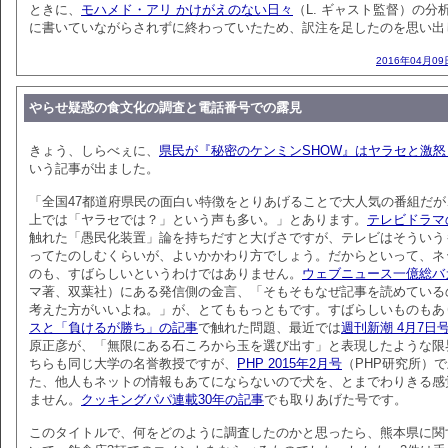
ときに、
モハメド・アリ かけがえのない日々
（L. ギャスト監督）の分
に書いていながらされずに終わっていたため、訳注を足したのを思い出
2016年04月09
やらせ疑惑の食文化の調査と電話番号での露見
きょう、しらべぇに、
県民が『秘密のケンミンSHOW』はヤラセと激
いう記事が出ました。
「全国47都道府県民の面白い特徴をとりあげることで大人気の番組だ
上では「ヤラセでは？」という声も多い。」とあります。
テレビドラマ
触れた「愚民化装置」論を持ちだすと大げさですが、テレビはそういう
ってたのしむくらいが、よいかかわり方でしょう。だからといって、ネ
のも、すばらしいというわけではありません。
ウェブニュース一億総バ
マ著、双葉社）にある発信側の金言、「そもそもなぜ記事を読めている
考えた方がいいよね。」が、とてももっともです。すばらしいものもあ
スと「負けるが勝ち」の記事
で触れた問題、最近では
週刊新潮 4月7日
原正彦が、「無限にある石ころから玉を選び出す」と表現したような限
ちらも同じ大学の名誉教授ですが、
PHP 2015年2月号
（PHP研究所）
た、他人もネットの情報もあてにならないので犬を、とまでわりきる感
ません。
クッキングパパ連載30年の記事
でも取りあげた号です。
このタイトルで、何をどのように調査したのかと思ったら、熊本県に関