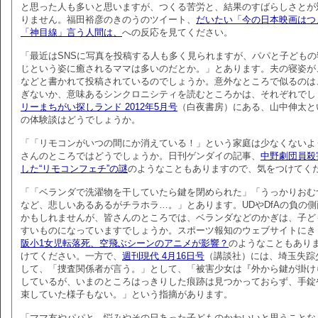
と思った人も多いと思いますが、つくる苦労と、結果のすばらしさとが
りません。福田裕彦のきのうのツイート、
だいたい「今の日本映画はつ
「神目線」言う人間は、
への反応を見てください。
「最近はSNSに写真を投稿する人も多く見られますが、パパと子ども
じという姿に癒されるママは多いのだとか。」とあります。夫の寝姿が
などと書かれて投稿されているのでしょうか。意外なところで似るのは
ぎないか、意味あるシンクロニシティを読むところかは、それぞれでし
リーまちがい探しランド 2012年5月号
（白夜書房）にある、山中伸太と
の体験談はどうでしょうか。
「「リモコンがいつの間にか消えている！」という家庭は少なくないよ
さんのところではどうでしょうか。日刊ゲンダイの記事、
中野劇団員殺
した“リモコンフェチ”の謎
のようなこともありますので、気をつけてく
「「ベランダで洗濯物を干していたら鍵を閉められた」「うっかりおむ
など、悲しいあるあるがチラホラ…。」とあります。UDやDfAの負の
かもしれませんが、皆さんのところでは、ベランダなどのかぎは、子ど
すいものになっていますでしょうか。スポーツ報知のウェブサイトにき
阪小1女児転落死、空飛ぶシーンのアニメが影響？
のようなこともあり
けてください。一方で、
週刊現代 4月16日号
（講談社）には、埼玉失踪
して、「捜査関係者が言う。」として、「被害少女は『外から鍵が掛け
しているが、いまのところはっきりした痕跡は見つかっておらず、手錠
束していた様子もない。」という指摘があります。
「ママ友やパパと、悩みやその日あった子どものかわいいと思うことな