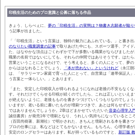
印税生活のためのプロ意識と公募に落ちる作品
きょう、しらべぇに、
夢の「印税生活」の実態は？物書き志願者が陥り
う記事が出ました。
「「印税生活」という言葉は、独特の魅力にあふれている。」と書き出
のなりたい職業調査の記事
で取りあげた中にも、スポーツ選手、アイド
た、はなやかな頂点はごくわずかで下が多数いる職業がならびましたが
職業の名前ではないにしても、それらの仲間ではありそうです。はたら
営業ということになるわけで、そう考えると、多くの人にとって、夢の
からははなれることでしょう。
「本が売れない」というけれど
（永江朗
は、「サラリーマン家庭で育った人にとって、自営業は「連帯保証人」
う言葉と一体らしい。」とあります。
「また、安定した印税収入が得られるようになれば老後の不安もなくな
す。それだけでくらせる印税が続くのでしたら、これは正しいといえま
が絶えないように、老後もものを書きつづけていくつもりなのでしょう
いますが、老いる前に書いたものが増刷つづきで、あとは何もせずにく
ではありませんでしょうか。2章ほどまかせていただいた
音楽心理学入
誠信書房）が発売1年で増刷となり、うれしい気持ちになっているとこ
（百田尚樹著、新潮社）で明かされた、きちんと増刷される本を書きつ
プロの仕事には、私などはとてもかないません。もちろん、心理学者が
安定のロングセラーはあります。私が持っているものですと、
新訂版 