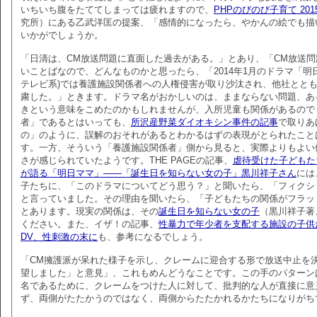
いちいち腹をたててしまっては疲れますので、
PHPのびのび子育て 201
究所）にある乙武洋匡の提案、「感情的になったら、やかんの絵でも描
いかがでしょうか。
「日清は、CM放送問題に直面した過去がある。」とあり、「CM放送
いことばなので、どんなものかと思ったら、「2014年1月のドラマ「明
テレビ系)では養護施設関係者への人権侵害が取り沙汰され、他社とと
粛した。」ときます。ドラマ名がおかしいのは、ままならない問題、あ
きという意味をこめたのかもしれませんが、入所児童も関係があるので
者」であるとはいっても、
所沢産野菜ダイオキシン事件の記事
で取りあ
の」のように、誤解のおそれがあるとわかるはずの表現がとられたこと
す。一方、そういう「養護施設関係者」側から見ると、実際よりもよい
さが感じられていたようです。THE PAGEの記事、
虐待受けた子どもた
が語る「明日ママ」――「誕生日を知らない女の子」黒川祥子さん
には
子たちに、「このドラマについてどう思う？」と聞いたら、「フィクシ
と言っていました。その理由を聞いたら、「子どもたちの関係がフラッ
とあります。現実の関係は、その
誕生日を知らない女の子
（黒川祥子著
ください。また、イザ！の記事、
性暴力で年少者を支配する施設の子供
DV、性刺激の末に
も、参考になるでしょう。
「CM擁護派が呆れた様子を示し、クレームに迎合する形で放送中止を
望しました」と意見」、これもめんどうなことです。この手のパターン
名であるために、クレームをつけた人に対して、批判的な人が直接に意
ず、両側がたたかうのではなく、両側からたたかれるかたちになりがち