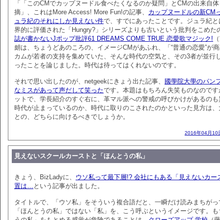
「「このCMでカップヌードル食べたくなるのか疑問」とCMの出来自体
摘」、これはMore Access! More Fun!の記事、
カップヌードルの新CM
ュラ紀のそれにしか見えない件
で、すでにあったことです。ジュラ紀と
界的に評価された「Hungry?」シリーズよりも古いという批判をこめた
誌が書かないJポップ批評61 DREAMS COME TRUE 恋愛歌マジック!
（
朗は、ちょうどあのころの、イメージCMがあふれ、「“普通の恋愛”が
カムが若者の支持を集めていた、そんな時代の空気と、その3者が並行
ったことを論じました。時代は待ってはくれないのです。
それで思い出したのが、netgeekにきょう出た記事、
國學院大學のパン
なミスがあって声だして笑った
です。本題はもちろん失笑ものなのです
ットで、学長紹介のすぐ右に、革マル派への警戒の呼びかけがあるのも
時代が止まっているのか、時代に取りのこされたのかといった見方は、
との、どちらに向けるべきでしょうか。
2016年04月10
見えないスクールカーストと「ほんとうの私」
きょう、BizLadyに、
ウソ私って最下層!? 会社にもある「見えないカー
置は…
という記事が出ました。
タイトルで、「ウソ私」をそういう複合語だと、一瞬だけ読みまちがっ
「ほんとうの私」ではない「私」を、こう呼ぶというイメージです。も
うの私」をもとめる感覚が危険であることは、
クローズアップ 学校
（