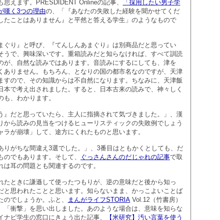
ます。PRESDIDENT Onlineの記事、
「採用したい男子学
が嘆く3つの理由
の、「『あなたの失敗した経験を聞かせてくだ
したことはありません』と平然と答える学生」のようなもので
まぐり』と呼び、『てんしんあまぐり』は別商品だと思ってい
そうで、興味深いです。重箱読みだと知らなければ、すべて訓読
のが、自然な読みではあります。音読みにするにしても、津を
くありません。もちろん、となりの国の都市名なのですが、天津
ますので、その知識からは不自然になります。ちなみに、天津飯
日本で考え出されました。すると、日本古来の読みで、神々しく
のも、わかります。
う』だと思っていたら、主人に指摘されて気づきました。」、漢
りから読みの見当をつけるヒューリスティックの失敗例でしょう
ャラが崩壊」して、途方にくれたものと思います。
ありがちな間違え3選でした。」、3番目はともかくとしても、だ
ものでもあります。そして、
ぐっさんさんのだじゃれの記事
で取
れは耳の問題とも関連するのです。
れたときに謙遜して使ったつもりが、逆の意味だと後から知っ
だと思われたことと思います。知らないまま、かっこよいことば
たのでしょうか。ふと、
まんがライフSTORIA
Vol.12（竹書房）
、「衝撃」を思い出しました。あのような場合は、意味を知らな
イナビ学生の窓口にきょう出た記事、
【米研究】汚い言葉を使う