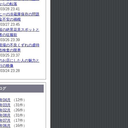
からの転落
/03/28 23:41
ヒーの冷蔵庫保存の問題
金不安の禍根
/03/27 23:45
桜の絶景花見スポットと
者の征服欲
/03/26 23:39
現場の不良くずれの虐待
性検査の限界
/03/25 23:37
のお店にした人の魅力と
行の映像
/03/24 23:28
ログ
6年04月
（12件）
6年03月
（31件）
6年02月
（26件）
5年08月
（31件）
5年07月
（17件）
5年06月
（16件）