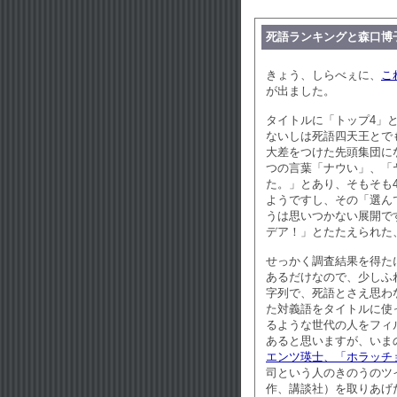
死語ランキングと森口博
きょう、しらべぇに、
こ
が出ました。
タイトルに「トップ4」
ないしは死語四天王とで
大差をつけた先頭集団に
つの言葉「ナウい」、「
た。」とあり、そもそも
ようですし、その「選ん
うは思いつかない展開で
デア！」とたたえられた
せっかく調査結果を得た
あるだけなので、少しふ
字列で、死語とさえ思わ
た対義語をタイトルに使った
るような世代の人をフィ
あると思いますが、いま
エンツ瑛士、「ホラッチ
司という人のきのうのツ
作、講談社）を取りあげ