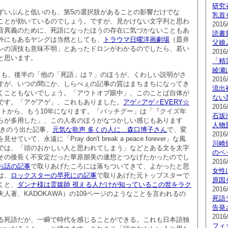
研究
ずいぶんと低いのも、第5の選択肢があることの影響だけでな
乳首
ことが効いているのでしょう。ですが、見かけない文字列と思わ
2016
音異義のために、死語になったほうの存在に気づかないこともあ
読書
外にもあるヤングは当然としても、
トラウマ日曜洋画劇場
（皿井
父娘
ンの演技も意味不明」とあったドロンがわかるのでしたら、若い
2016
と思います。
「精
綾瀬
りも、後半の「他の「死語」は？」のほうが、くわしい説明がさ
2016
すが、いつの間にか、しらべぇの記事の質はまちまちになってき
流出
くこともないでしょう。「アウトオブ眼中」、このことば自体が
ない
です。「アゲアゲ」、これもありました。
アゲ♂アゲ♂EVERY☆
2016
ヒットから、もう10年になります。「バッチグー」は「『クイズ年
石坂
らが多用した」、この人名のほうがなつかしい感じもあります
人物
NEにきのう出た記事、
元気な歌声 多くの人に…森口博子さん
で、変
2016
て、永遠に「Pray don't break a peace forever」な風
川崎
では、「頭のおかしい人と思われてしまう」などとある文を太字
のペ
その後長く不安定だった華原朋美の連想とつなげたかったのでし
2016
お話の記事
で取りあげたころには落ちついてきて、よかったと思
女性
は、
ロックスターの早死にの記事
で取りあげた元トップスターで
原因
くと、
ダンナ様は霊媒師 視える人だけが知っているこの世をラク
2016
夫人著、KADOKAWA）の109ページのようなことを言われるの
死語
告発
2016
る死語だが、一瞬で時代を感じることができる。これも日本語独
フィ