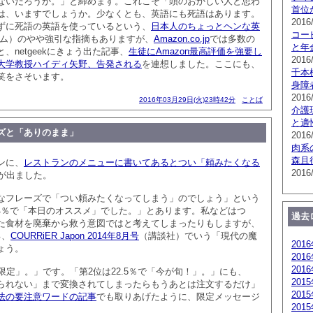
ないだろうか。」と締めます。これこそ「頭のおかしい人と思わ
首位
は、いますでしょうか。少なくとも、英語にも死語はあります。
2016
ずに死語の英語を使っているという、
日本人のちょっとヘンな英
コー
コム）のやや強引な指摘もありますが、
Amazon.co.jp
では多数の
と年
、netgeekにきょう出た記事、
生徒にAmazon最高評価を強要し
2016
大学教授ハイディ矢野、告発される
を連想しました。ここにも、
千本
笑をさそいます。
身障
2016
2016年03月29日(火)23時42分
ことば
介護
と適
ズと「ありのまま」
2016
肉系
森且
ンに、
レストランのメニューに書いてあるとつい「頼みたくなる
2016
が出ました。
なフレーズで「つい頼みたくなってしまう」のでしょう」という
.4％で「本日のオススメ」でした。」とあります。私などはつ
過去
た食材を廃棄から救う意図ではと考えてしまったりもしますが、
る、
COURRiER Japon 2014年8月号
（講談社）でいう「現代の魔
201
ょう。
201
201
○食限定」。」です。「第2位は22.5％で「今が旬！」。」にも、
201
られない」まで変換されてしまったらもうあとは注文するだけ」
201
法の要注意ワードの記事
でも取りあげたように、限定メッセージ
201