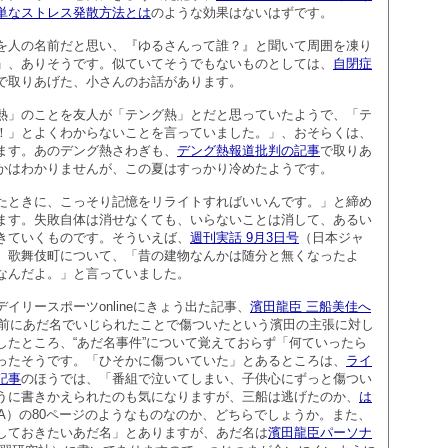
単なストレス発散方法とは
のような効果はないはずです。
を人の名前だと思い、『ゆるさんって誰？』と聞いて周囲を凍り
」、ありそうです。似ていてそうでもないものとしては、
自閉症
で取りあげた、小さんのお話があります。
熱」のことを友人が「テング熱」とだと思っていたようで、「テ
！」とよくわからないことを言っていました。」、おそらくは、
ます。あのデング熱さわぎも、
デング熱報道批判の記事
で取りあ
かはわかりませんが、この夏はすっかり冷めたようです。
たときに、こっそり記憶をリライトすればいいんです。」と締め
ます。失敗自体は消せなくても、いらないことは消して、あるい
きていくものです。そういえば、
週刊実話 9月3日号
（日本ジャ
、歌舞伎町について、「昔の建物なんかは随分と無くなったよ
なんだよ。」と言っていました。
イリースポーツonlineにきょう出た記事、
濱田龍臣 三船美佳へ
年前にあだ名でいじられたことで傷ついたという濱田の主張に対し
したところ、“あだ名事件”について覚えておらず「何ていったら
ったそうです。「ひそかに傷ついていた」とあるところは、
ライ
記事
のほうでは、「番組で泣いてしまい、子供心にずっと傷つい
うに書きかえられたのも気になりますが、三船は逃げたのか、
は
AWA）の80ページのようなものなのか、どちらでしょうか。また、
しておきたいあだ名」とありますが、あだ名は
濱田龍臣パーソナ