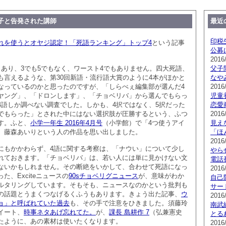
子と告発された講師
最近
印税
れを使うとオヤジ認定！「死語ランキング」トップ4
という記事
公募
2016
とあり、3でも5でもなく、ワースト4でもありません。四大死語、
父子
も言えるような、第30回新語・流行語大賞のように4本がほかと
なや
なっているのかと思ったのですが、「しらべぇ編集部が選んだ4
2016/
ヤング」、「ドロンします」、「チョベリバ」から選んでもらっ
児童
4語しか調べない調査でした。しかも、4択ではなく、5択だった
恋愛
でもらった」とされた中にはない選択肢が圧勝するという、ふつ
2016
す。ふと、
小学一年生 2016年4月号
（小学館）で「4つ使うアイ
見え
、藤森あいりという人の作品を思い出しました。
「ほ
2016
にもかかわらず、4語に関する考察は、「ナウい」について少し
やら
れておきます。「チョベリバ」は、若い人には単に見かけない文
電話
ないかもしれません。その断絶をいかして、合わせて死語になっ
2016
、Exciteニュースの
90sチョベリグニュース
が、意味がわか
自己
ルタリングしています。そもそも、ニュースなのかという批判も
サー
の話題とうまくつなげるくふうもあります。きょう出た記事、
ウ
2016
ョ」と呼ばれていた過去
も、その手で注意をひきました。須藤玲
南武
イート、
時事ネタあげ忘れてた。
が、
課長 島耕作 7
（弘兼憲史
とる
たように、あの素材は使いたくなります。
2016