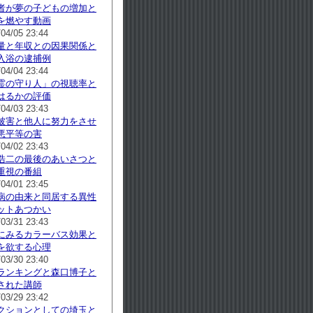
者が夢の子どもの増加と
を燃やす動画
/04/05 23:44
量と年収との因果関係と
入浴の逮捕例
/04/04 23:44
霊の守り人」の視聴率と
はるかの評価
/04/03 23:43
被害と他人に努力をさせ
悪平等の害
/04/02 23:43
浩二の最後のあいさつと
重視の番組
/04/01 23:45
病の由来と同居する異性
ットあつかい
/03/31 23:43
にみるカラーバス効果と
を欲する心理
/03/30 23:40
ランキングと森口博子と
された講師
/03/29 23:42
クションとしての埼玉と