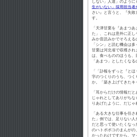
しない」人達」のようにも思え
生がいない」採用担当者
さい』と言うと、『失敗
す。
「天津甘栗を『あまつあ
た」、これは意外に正し
みか音読みかでそろえる
「シン」と読む機会は多
甘栗は河北省で収穫され
は、食べもののほうも、
「あまつ」としたくなる
「「訃報をずっと『とほ
字のつくりのうち、つく
か。「築き上げてきたキ
「耳からだけの情報だと
じゃれとしてありがちな
りあげたように、だじゃ
「ある大きな仕事を任さ
た」例では、足りない人
だと思って使いたくなっ
のハトポポコのまんがの
かったわけですから、マ