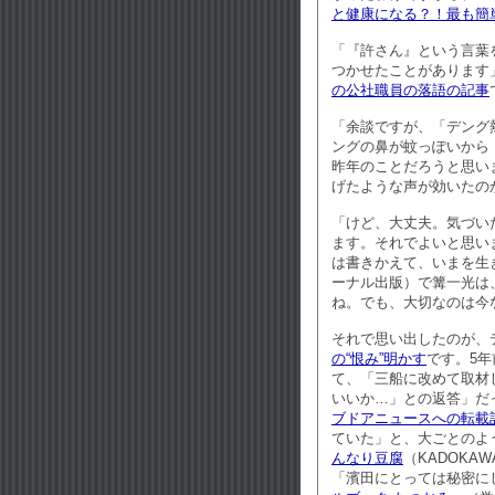
と健康になる？！最も簡
「『許さん』という言葉
つかせたことがあります
の公社職員の落語の記事
「余談ですが、「デング
ングの鼻が蚊っぽいから
昨年のことだろうと思い
げたような声が効いたの
「けど、大丈夫。気づい
ます。それでよいと思い
は書きかえて、いまを生
ーナル出版）で篝一光は
ね。でも、大切なのは今
それで思い出したのが、デ
の“恨み”明かす
です。5
て、「三船に改めて取材
いいか…」との返答」だ
ブドアニュースへの転載
ていた」と、大ごとのよ
んなり豆腐
（KADOK
「濱田にとっては秘密に