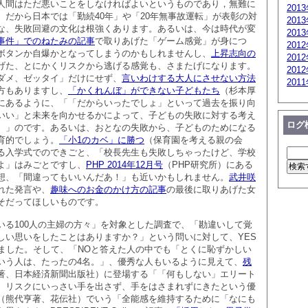
人間はただ悪いことをしなければよいというものであり，無難に
201
。だから日本では「勤続40年」や「20年無事故運転」が表彰の対
201
な、失敗回避の文化は根強くあります。あるいは、今は時代が変
201
事件」でのねたみの記事
で取りあげた「ゲーム感覚」が身につ
201
ボタンか自爆かとなってしまうのかもしれませんし、
上昇志向の
201
げた、とにかくリスクから逃げる感覚も、さまたげになります。
201
ダメ、ゼッタイ」だけにせず、
言いわけする大人にさせない方法
201
方もありますし、
「かくれんぼ」ができない子どもたち
（杉本厚
にあるように、「「だからいったでしょ」といって過去を振り向
いい」と未来を向かせるかによって、子どもの失敗に対する考え
ログ
。」のです。あるいは、おとなの失敗から、子どものためになる
育的でしょう。
「小1のカベ」に勝つ
（保育園を考える親の会
る入学式でのできごと、「校長先生も失敗しちゃったけど、学校
よ」はみごとですし、
PHP 2014年12月号
（PHP研究所）にある
想、「間違ってもいいんだあ！」も近いかもしれません。
武井咲
れた発言や、
趣味へのお金のかけ方の記事
の最後に取りあげた女
そだってほしいものです。
いる100人の主婦の方々」を対象とした調査で、「勘違いして覚
しい思いをしたことはありますか？」という問いに対して、YES
めました。そして、「NOと答えた人の中でも「とくに恥ずかしい
いう人は、たったの4名。」、優秀な人もいるように見えて、
残
著、日本経済新聞出版社）に登場する「「何もしない」エリート
、リスクにいっさい手を出さず、手をはさまれずにきたという優
（熊代亨著、花伝社）でいう「全能感を維持するために「なにも