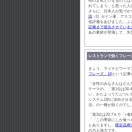
特の文化といえるのでは
れてしまう」と思った人
さらに、日本人が気づか
語
（D. セイン著、アス
低評価をあびました。ふと
証拠まで提出させている
あの素材が登場して、失
レストランで効くフレー
きょう、マイナビウーマ
フレーズ」10
という記事
「女性のみなさんはどん
テーマの、「第1位は30
い、かたよってだぶつい
システム1的に決めさせ
法」の一種が効くのでし
「第3位は20.7％で「
「「この季節にしか食べ
とありますし、
限定品商
の力も強力です。