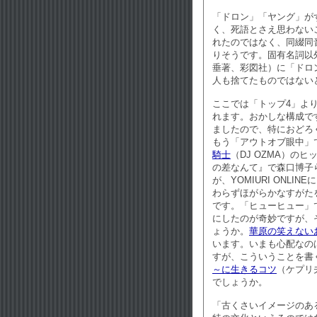
「ドロン」「ヤング」が
く、死語とさえ思わない
れたのではなく、同綴同
りそうです。固有名詞以
垂著、彩図社）に「ドロ
人も捨てたものではない
ここでは「トップ4」よ
れます。おかしな構成で
ましたので、特におどろ
もう「アウトオブ眼中」
騎士
（DJ OZMA）の
の差なんて』で森口博子
が、YOMIURI ONLI
わらずほがらかなすがたを見せてい
です。「ヒューヒュー」
にしたのが奇妙ですが、
ょうか。
華原の笑えない
います。いまも心配なの
すが、こういうことを書
～に生きるコツ
（ケプリ
でしょうか。
「古くさいイメージのあ