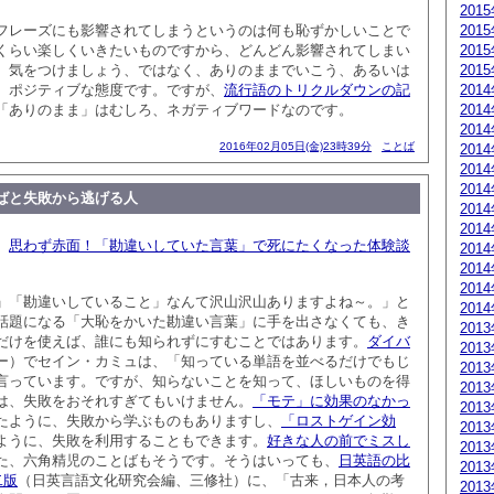
201
フレーズにも影響されてしまうというのは何も恥ずかしいことで
201
くらい楽しくいきたいものですから、どんどん影響されてしまい
201
。気をつけましょう、ではなく、ありのままでいこう、あるいは
201
、ポジティブな態度です。ですが、
流行語のトリクルダウンの記
201
「ありのまま」はむしろ、ネガティブワードなのです。
201
201
2016年02月05日(金)23時39分
ことば
201
201
201
ばと失敗から逃げる人
201
201
、
思わず赤面！「勘違いしていた言葉」で死にたくなった体験談
201
201
201
」「勘違いしていること」なんて沢山沢山ありますよね～。」と
201
話題になる「大恥をかいた勘違い言葉」に手を出さなくても、き
201
だけを使えば、誰にも知られずにすむことではあります。
ダイバ
201
ー）でセイン・カミュは、「知っている単語を並べるだけでもじ
201
言っています。ですが、知らないことを知って、ほしいものを得
201
は、失敗をおそれすぎてもいけません。
「モテ」に効果のなかっ
201
たように、失敗から学ぶものもありますし、
「ロストゲイン効
201
ように、失敗を利用することもできます。
好きな人の前でミスし
201
た、六角精児のことばもそうです。そうはいっても、
日英語の比
201
二版
（日英言語文化研究会編、三修社）に、「古来，日本人の考
201