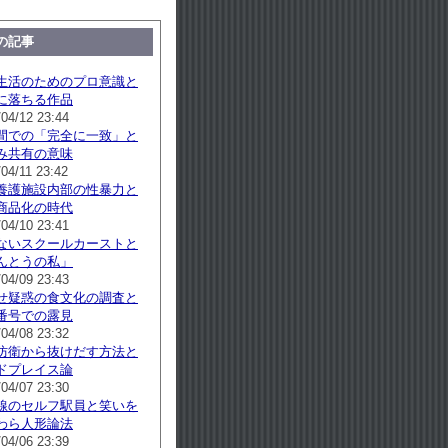
の記事
生活のためのプロ意識と
に落ちる作品
/04/12 23:44
間での「完全に一致」と
み共有の意味
04/11 23:42
養護施設内部の性暴力と
商品化の時代
/04/10 23:41
ないスクールカーストと
んとうの私」
/04/09 23:43
せ疑惑の食文化の調査と
番号での露見
/04/08 23:32
防衛から抜けだす方法と
ドプレイス論
/04/07 23:30
線のセルフ駅員と笑いを
わら人形論法
/04/06 23:39