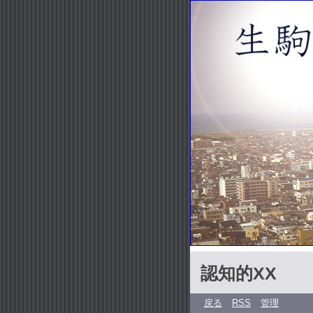
認知的XX
戻る
RSS
管理