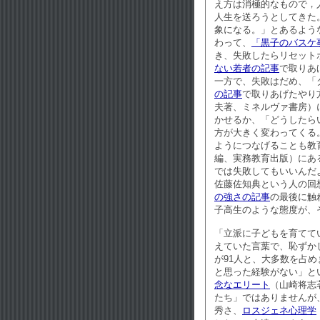
え方は消極的なもので，
人生を送ろうとしてきた
象になる。」とあるよう
わって、
「黒子のバスケ
き、失敗したらリセット
ない若者の記事
で取りあ
一方で、失敗はだめ、「
の記事
で取りあげたやり
夫著、ミネルヴァ書房）
かせるか、「どうしたら
方が大きく変わってくる
ようにつなげることも教
編、実務教育出版）にあ
では失敗してもいいんだ
佐藤佐知典という人の回
の強さの記事
の最後に触
子高生のような態度が、
「立派に子どもを育てて
えていた言葉で、恥ずか
が91人と、大多数を占
と思った経験がない」と
念なエリート
（山崎将志
たち」ではありませんが
秀さ、
ロスジェネ心理学