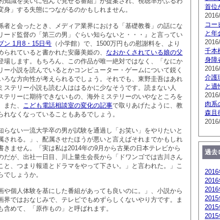
的知識を笑いに包んで見せる番組」が提案され、視聴率がふるわ
首位
変身」する失態につながるのかもしれません。
2016
コー
係者と会ったとき、メディア業界における「基礎教養」の話にな
と年
リード監督の「第三の男」ぐらい知らないと・・・』と言ってい
2016
ン 1月8・15日号
（小学館）で、1500万円もの慰謝料を、より
千本
められていると書かれた安藤美姫の、
なおかくされている娘の父
身障
登場します。もちろん、この作品が唯一絶対ではなく、「なにか
2016
リー小説を読んでいるとかコンピューター・ゲームについて鋭く
介護
いろな方向性が考えられるでしょう。それでも、東野圭吾はあれ
と適
ミステリー小説も読む人ははるかに少なそうです。読まない人
2016
ステリーに期待できないもの、海外ミステリーのいやなところを
肉系
。また、
こども電話相談室の変化の記事
で取りあげたように、教
森且
られなくなっていることもあるでしょう。
2016
知らない一流大学卒の男が試験を通過し「お笑い」をやりたいと
属される。」、配属させたほうが悪いと言えばそれまでかもしれ
きません。「実は私は2014年の9月から古巣の日本テレビから
過去
のだが、出社一日目、川上量生会長から「ドワンゴでは吉川さん
こと、つまり報道とドラマをやって下さい。」と言われた。」こ
201
らでしょうか。
201
201
画や個人体験を基にした番組があっても良いのに。」、小説から
201
画界ではおなじみで、テレビでもめずらしくないやり方です。ま
201
も含めて、「原作もの」と呼ばれます。
201