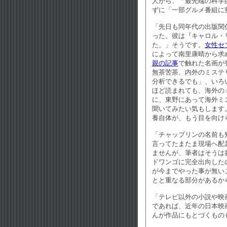
人から、「最先端の科学
ずに「一部グルメ番組に
「先日も同年代の出版関
った。彼は『キャロル・
た。」そうです。
女性セブ
によって南里康晴から求
親の記事
で触れた名画が
無茶苦茶、内外のミステ
分析できるでも」、いろ
ほど読まれても、海外の
に、東野にあって海外ミ
聞いてみたい気もします
養自体が、もう目を向け
「チャップリンの名前も
言ってたまたま現場へ配
ませんが、筆者はそうは書
ドワンゴに完全出向した
が今までやった事が無い
とと重なる部分があるか
「テレビ以外の小説や映
であれば、近年の日本映
んが作品にもとづくもの