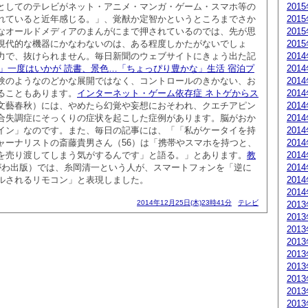
としてのテレビがネット・アニメ・マンガ・ゲーム・スマホ等の
201
れていると近年感じる。」、覚猷か定智かというところまでさか
201
なオールドメディアのまんがにまで押されているのでは、先が思
201
現代的な機器にかなわないのは、ある程度しかたがないでしょ
201
力で、抜けられません。毎日新聞のウェブサイトにきょう出た記
201
食」一度はいかが 読書、景色…「ちょっぴり豊かな」生活 宿泊プ
201
験のようなのどかな展開ではなく、コントロールのきかない、お
201
ることもあります。
インターネット・ゲーム依存症 ネトゲからス
201
文藝春秋）には、やめたら幻覚や妄想におそわれ、クエチアピン
201
合失調症にそっくりの症状を起こした症例があります。脳がおか
201
イン」なのです。また、毎日の記事には、「「私がケータイを持
201
ャーナリストの斎藤貴男さん（56）は「携帯やスマホを持つと、
201
を売り渡してしまう気がするんです」と語る。」とあります。
教
201
がわ出版）では、糸岡清一という人が、スマートフォンを「逆に
201
ルされるリモコン」と表現しました。
201
201
2014年12月25日(木)23時41分
テレビ
201
201
201
201
201
201
201
201
201