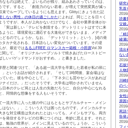
めなものは絶えて、よいものが残り、組みあわさっていくのは、
研究
うです。すると、「創造力のない若者」が増えて突然変異が減っ
乳首
束でループしているようにも思えます。Glittyにきょう出た記
2016
世しない男性」の休日の過ごしかた
によれば、同じことを日々く
読書
ようですが、本人が上向かないだけでなく、会社や業界全体がか
父娘
。「実は新しい「テレビを創造する」デットリミットはすでに来
2016
るように、環境変化に適応する大進化ができないまま、メディア
「精
たどるのでしょうか。なお、「デットリミット」という、[d]の発
綾瀬
うにカタカナ化される、日本語らしい変化がついています。その逆
2016
んが、最近では
るるぶFREE ロマンスカー箱根・小田原
Vol.39
流出
に関して、「オリジナルハーブソルトで焼きあげたローストビー
ない
ばしいバゲッドサンドがおすすめ。」と書きました。
2016
石坂
学歴と関連づけて、「ある超一流大学を卒業した若者が私の班に
人物
。」というお話が紹介されます。「そして1時間後、宴会場はな
2016
っていた。彼を中心として。」「下ネタにも芸やセンスがあれば
川崎
ツナイだけ。」だったそうです。大学名は明かされていません
のペ
ら日本のテレビ局とは人生の失敗だろうに、自分が中心になれる
2016
と、同情的な想像をする人もいそうです。
女性
原因
て一流大学に入った彼の中にはもともとサブカルチャー・メイン
2016
しはない。」、こういう人では困ったものです。メインカルチャ
死語
大きな対立構造は失われたとはいっても、メインもサブも、両方
告発
ーを発信するテレビの仕事につくのは、奇妙に思えます。それと
2016
は、勉強の世界が、メインに見えているのでしょうか。こういう
フィ