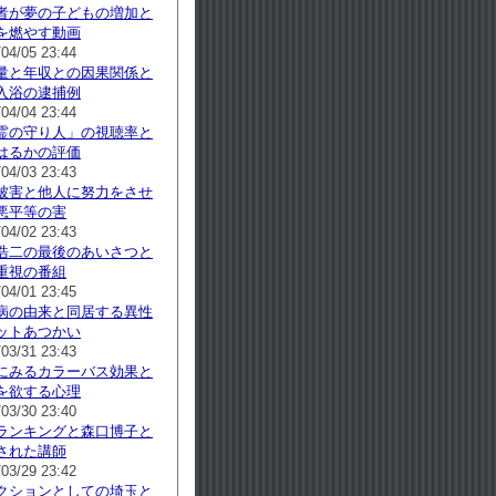
者が夢の子どもの増加と
を燃やす動画
/04/05 23:44
量と年収との因果関係と
入浴の逮捕例
/04/04 23:44
霊の守り人」の視聴率と
はるかの評価
/04/03 23:43
被害と他人に努力をさせ
悪平等の害
/04/02 23:43
浩二の最後のあいさつと
重視の番組
/04/01 23:45
病の由来と同居する異性
ットあつかい
/03/31 23:43
にみるカラーバス効果と
を欲する心理
/03/30 23:40
ランキングと森口博子と
された講師
/03/29 23:42
クションとしての埼玉と