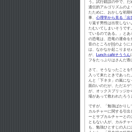
う。試行錯誤の中で、だ
遺伝的アルゴリズムのよ
たために、おかしな初期収
事、
心理学から見る「出
り返す男性は出世しない
たむいてしまいそうです
ているのである。」とあ
の恐竜は、恐竜の運命を
音のところが[t]のよ
は、なかなか起こりませ
が、
Lunch caféそううん
フをたっぷりはさんだ香
さて、そうなったことを
入って来たときであった
んと「下ネタ」の嵐にな
面白いのだが、ただエゲ
が、オックスブリッジか
場があって救われたろう
ですが、「勉強ばかりし
カルチャーに関する引出
ーとサブカルチャーとの
ともない人が、カルチャ
も、勉強ひとすじの人に