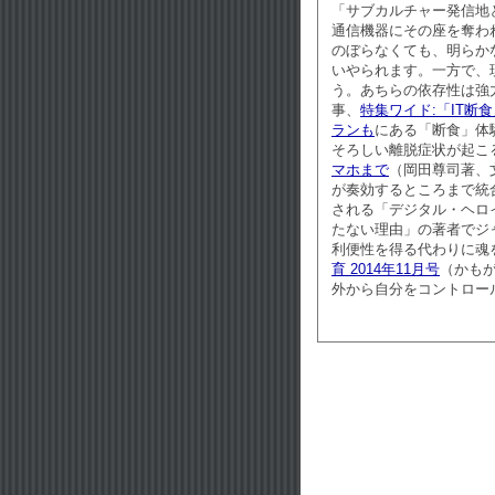
「サブカルチャー発信地
通信機器にその座を奪わ
のぼらなくても、明らか
いやられます。一方で、
う。あちらの依存性は強
事、
特集ワイド:「IT断
ランも
にある「断食」体
そろしい離脱症状が起こ
マホまで
（岡田尊司著、
が奏効するところまで統
される「デジタル・ヘロ
たない理由」の著者でジ
利便性を得る代わりに魂
育 2014年11月号
（かも
外から自分をコントロー