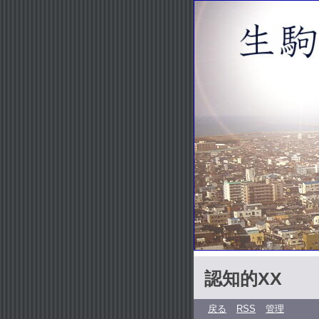
認知的XX
戻る
RSS
管理