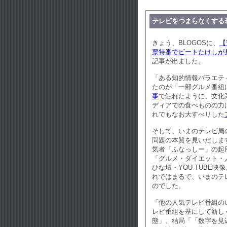
テレビをつまらなくする
きょう、BLOGOSに、
【
票特番でビートたけしが見
記事が出ました。
「ある知的情報バラエテ
たのが「一部グルメ番組
事
で触れたように、文化
ディアでの食べものの力
れでもなお大すべりした
そして、いまのテレビ局
問題の本質を見いだしま
気者「ふなっしー」の起
「グルメ・ダイエット・
ひな壇・YOU TUBE
れではまるで、いまのテ
のでした。
「他の人気テレビ番組の
レビ番組を基にして新し
態」、結局「「数字を見