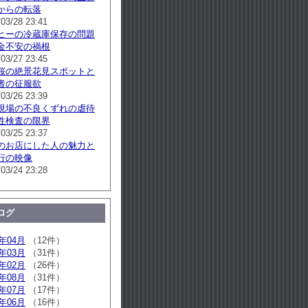
からの転落
/03/28 23:41
ヒーの冷蔵庫保存の問題
金不安の禍根
/03/27 23:45
桜の絶景花見スポットと
者の征服欲
/03/26 23:39
現場の不良くずれの虐待
性検査の限界
/03/25 23:37
のお店にした人の魅力と
行の映像
/03/24 23:28
ログ
6年04月
（12件）
6年03月
（31件）
6年02月
（26件）
5年08月
（31件）
5年07月
（17件）
5年06月
（16件）