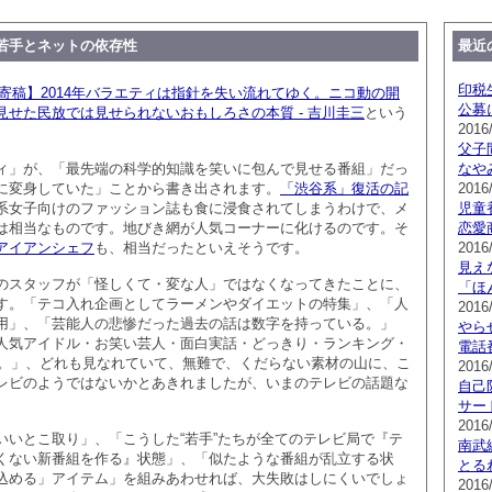
若手とネットの依存性
最近
印税
寄稿】2014年バラエティは指針を失い流れてゆく。ニコ動の開
公募
せた民放では見せられないおもしろさの本質 - 吉川圭三
という
2016
父子
ィ」が、「最先端の科学的知識を笑いに包んで見せる番組」だっ
なや
に変身していた」ことから書き出されます。
「渋谷系」復活の記
2016/
系女子向けのファッション誌も食に浸食されてしまうわけで、メ
児童
は相当なものです。地びき網が人気コーナーに化けるのです。そ
恋愛
アイアンシェフ
も、相当だったといえそうです。
2016
見え
のスタッフが「怪しくて・変な人」ではなくなってきたことに、
「ほ
す。「テコ入れ企画としてラーメンやダイエットの特集」、「人
2016
用」、「芸能人の悲惨だった過去の話は数字を持っている。」
やら
人気アイドル・お笑い芸人・面白実話・どっきり・ランキング・
電話
映像。」、どれも見なれていて、無難で、くだらない素材の山に、こ
2016
レビのようではないかとあきれましたが、いまのテレビの話題な
自己
サー
2016
いいとこ取り」、「こうした“若手”たちが全てのテレビ局で『テ
南武
くない新番組を作る』状態」、「似たような番組が乱立する状
とる
込める」アイテム」を組みあわせれば、大失敗はしにくいでしょ
2016