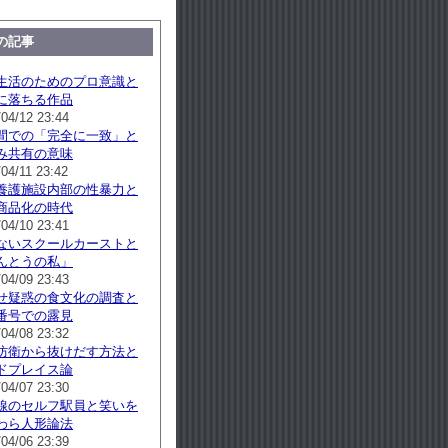
の記事
生活のためのプロ意識と
に落ちる作品
/04/12 23:44
間での「完全に一致」と
み共有の意味
04/11 23:42
養護施設内部の性暴力と
商品化の時代
/04/10 23:41
ないスクールカーストと
んとうの私」
/04/09 23:43
せ疑惑の食文化の調査と
番号での露見
/04/08 23:32
防衛から抜けだす方法と
ドプレイス論
/04/07 23:30
線のセルフ駅員と笑いを
わら人形論法
/04/06 23:39